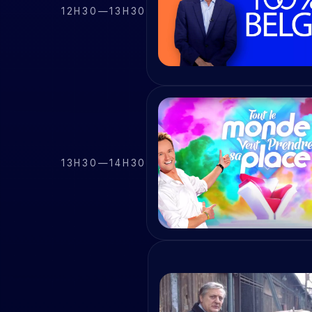
12H30
—
13H30
13H30
—
14H30