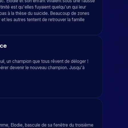
c. Elodie et son enfant vivaient sous une fausse
tinité est qu'elles fuyaient quelqu'un qui leur
 pas à la thèse du suicide. Beaucoup de zones
et les autres tentent de retrouver la famille
ace
euil, un champion que tous rêvent de déloger !
spérer devenir le nouveau champion. Jusqu'à
mme, Elodie, bascule de sa fenêtre du troisième