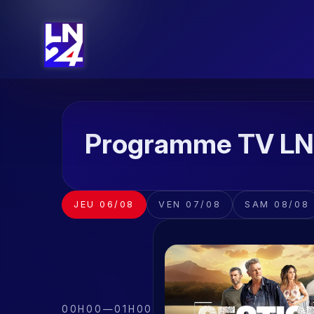
Programme TV L
JEU 06/08
VEN 07/08
SAM 08/08
00H00
—
01H00