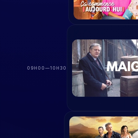
09H00
—
10H30