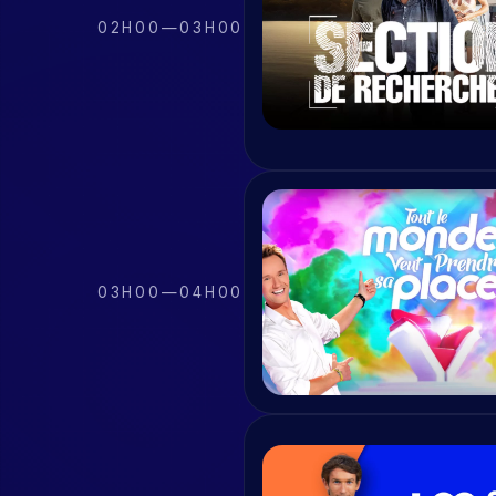
02H00
—
03H00
03H00
—
04H00