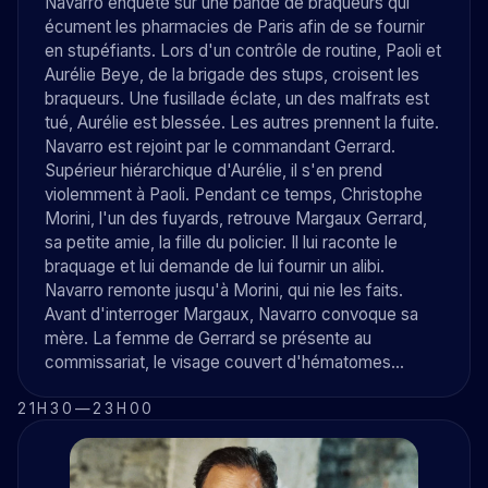
Navarro enquête sur une bande de braqueurs qui
écument les pharmacies de Paris afin de se fournir
en stupéfiants. Lors d'un contrôle de routine, Paoli et
Aurélie Beye, de la brigade des stups, croisent les
braqueurs. Une fusillade éclate, un des malfrats est
tué, Aurélie est blessée. Les autres prennent la fuite.
Navarro est rejoint par le commandant Gerrard.
Supérieur hiérarchique d'Aurélie, il s'en prend
violemment à Paoli. Pendant ce temps, Christophe
Morini, l'un des fuyards, retrouve Margaux Gerrard,
sa petite amie, la fille du policier. Il lui raconte le
braquage et lui demande de lui fournir un alibi.
Navarro remonte jusqu'à Morini, qui nie les faits.
Avant d'interroger Margaux, Navarro convoque sa
mère. La femme de Gerrard se présente au
commissariat, le visage couvert d'hématomes...
21H30
—
23H00