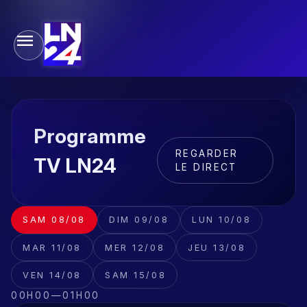
Programme
REGARDER
TV LN24
LE DIRECT
SAM 08/08
DIM 09/08
LUN 10/08
MAR 11/08
MER 12/08
JEU 13/08
VEN 14/08
SAM 15/08
00H00
—
01H00