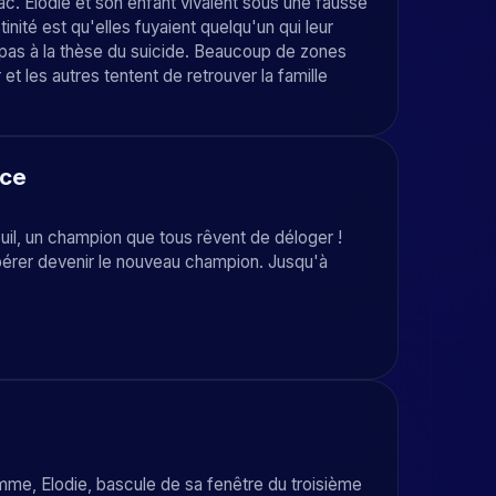
c. Elodie et son enfant vivaient sous une fausse
tinité est qu'elles fuyaient quelqu'un qui leur
 pas à la thèse du suicide. Beaucoup de zones
et les autres tentent de retrouver la famille
ace
euil, un champion que tous rêvent de déloger !
spérer devenir le nouveau champion. Jusqu'à
mme, Elodie, bascule de sa fenêtre du troisième