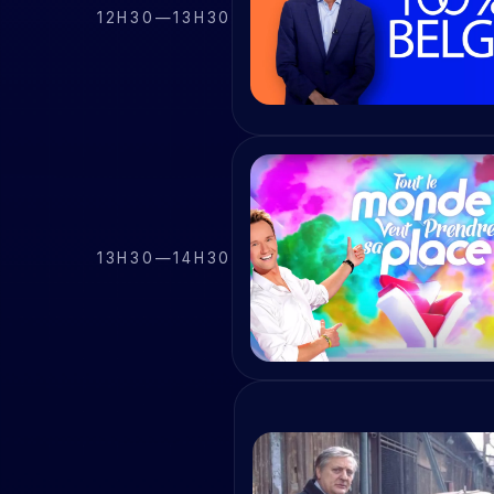
12H30
—
13H30
13H30
—
14H30