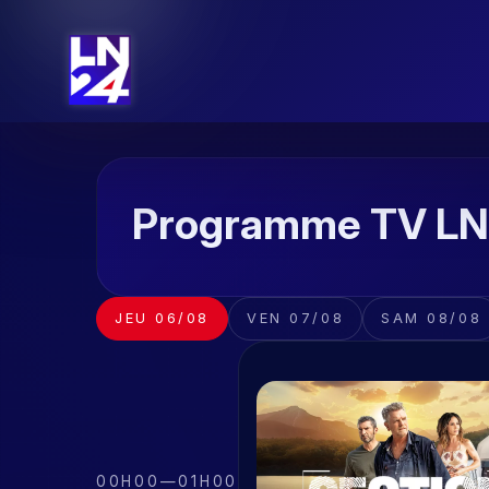
Programme TV L
JEU 06/08
VEN 07/08
SAM 08/08
00H00
—
01H00