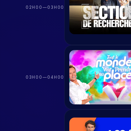
02H00
—
03H00
03H00
—
04H00