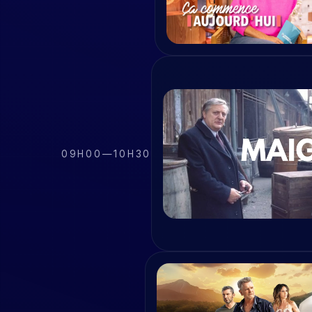
09H00
—
10H30