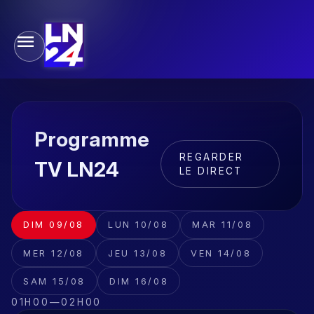
Programme
REGARDER
TV LN24
LE DIRECT
DIM 09/08
LUN 10/08
MAR 11/08
MER 12/08
JEU 13/08
VEN 14/08
SAM 15/08
DIM 16/08
01H00
—
02H00