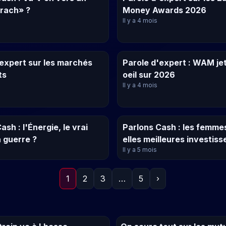
krach» ?
Money Awards 2026
Il y a 4 mois
'expert sur les marchés
Parole d'expert : WAM je
ts
oeil sur 2026
Il y a 4 mois
ash : l'Énergie, le vrai
Parlons Cash : les femme
a guerre ?
elles meilleures investiss
Il y a 5 mois
1
2
3
…
5
›