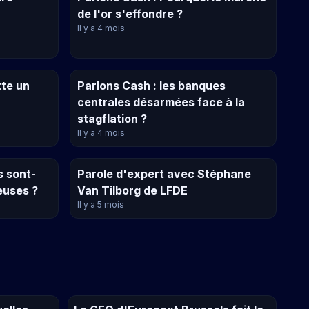
de l'or s'effondre ?
Il y a 4 mois
tte un
Parlons Cash : les banques
centrales désarmées face à la
stagflation ?
Il y a 4 mois
s sont-
Parole d'expert avec Stéphane
euses ?
Van Tilborg de LFDE
Il y a 5 mois