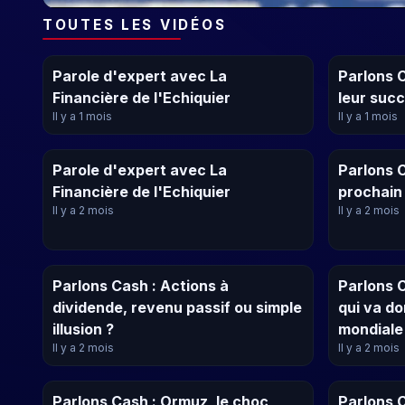
TOUTES LES VIDÉOS
Parole d'expert avec La
Parlons C
Financière de l'Echiquier
leur succ
Il y a 1 mois
Il y a 1 mois
Parole d'expert avec La
Parlons C
Financière de l'Echiquier
prochain
Il y a 2 mois
Il y a 2 mois
Parlons Cash : Actions à
Parlons 
dividende, revenu passif ou simple
qui va d
illusion ?
mondiale
Il y a 2 mois
Il y a 2 mois
Parlons Cash : Ormuz, le choc
Parlons C