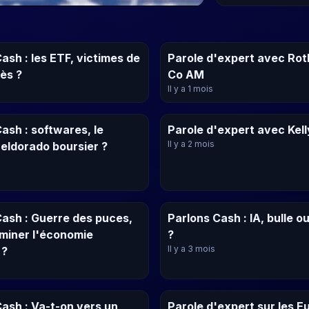
ash : les ETF, victimes de
Parole d'expert avec Rot
ès ?
Co AM
Il y a 1 mois
ash : softwares, le
Parole d'expert avec Kel
Il y a 2 mois
 eldorado boursier ?
Cash : Guerre des puces,
Parlons Cash : IA, bulle o
ominer l'économie
?
Il y a 3 mois
 ?
ash : Va-t-on vers un
Parole d'expert sur les E