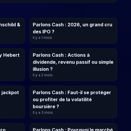
hschild &
Parlons Cash : 2026, un grand cru
des IPO ?
Il y a 1 mois
ly Hebert
Parlons Cash : Actions à
dividende, revenu passif ou simple
illusion ?
Il y a 2 mois
u jackpot
Parlons Cash : Faut-il se protéger
ou profiter de la volatilité
boursière ?
Il y a 3 mois
uro
Parlons Cash : Pourquoi le marché