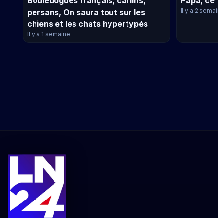
Bouledogues français, carlins,
Papa, ce 
Il y a 2 sema
persans, On saura tout sur les
chiens et les chats hypertypés
Il y a 1 semaine