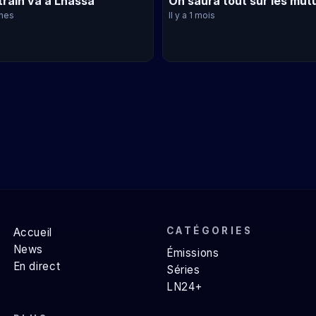
train va à Lhassa
On saura tout sur les mut
ines
Il y a 1 mois
CATÉGORIES
Accueil
News
Émissions
En direct
Séries
LN24+