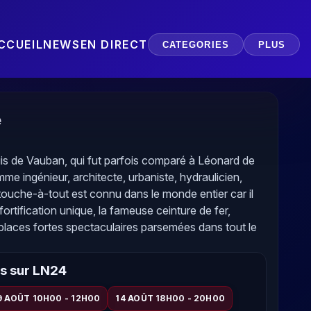
CCUEIL
NEWS
EN DIRECT
CATEGORIES
PLUS
e
is de Vauban, qui fut parfois comparé à Léonard de
mme ingénieur, architecte, urbaniste, hydraulicien,
touche-à-tout est connu dans le monde entier car il
ortification unique, la fameuse ceinture de fer,
places fortes spectaculaires parsemées dans tout le
ns sur LN24
9 AOÛT 10H00 - 12H00
14 AOÛT 18H00 - 20H00