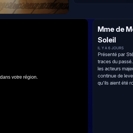
Mme de Mo
Soleil
IL Y A 6 JOURS
Présenté par St
traces du passé. 
les acteurs maje
continue de lev
qu'ils aient été r