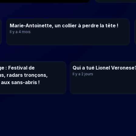
Marie-Antoinette, un collier à perdre la tête !
Il y a 4 mois
e : Festival de
Qui a tué Lionel Veronese
Il y a 2 jours
s, radars tronçons,
aux sans-abris !