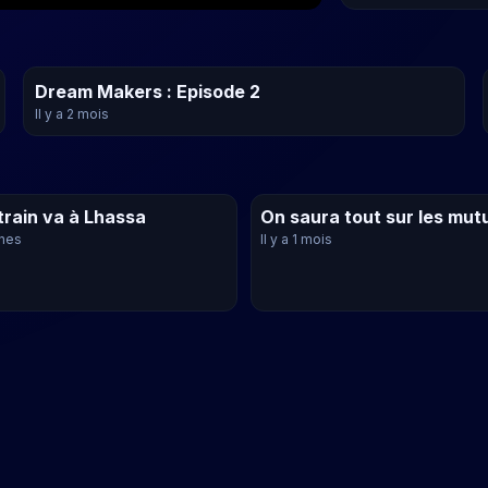
Dream Makers : Episode 2
Il y a 2 mois
train va à Lhassa
On saura tout sur les mut
ines
Il y a 1 mois