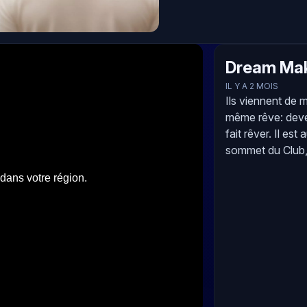
Dream Mak
IL Y A 2 MOIS
Ils viennent de m
même rêve: deven
fait rêver. Il est
sommet du Club, i