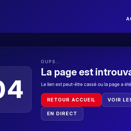
A
OUPS...
La page est introuv
04
Le lien est peut-être cassé ou la page a ét
RETOUR ACCUEIL
VOIR L
EN DIRECT