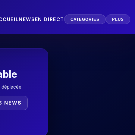
CCUEIL
NEWS
EN DIRECT
CATEGORIES
PLUS
able
é déplacée.
ES NEWS