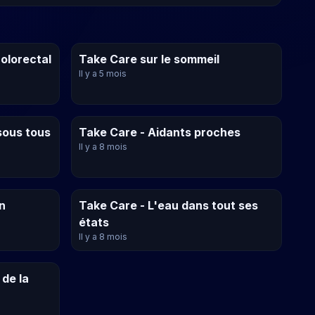
olorectal
Take Care sur le sommeil
Il y a 5 mois
sous tous
Take Care - Aidants proches
Il y a 8 mois
n
Take Care - L'eau dans tout ses
états
Il y a 8 mois
de la