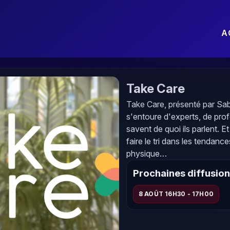
A
Take Care
Take Care, présenté par Sab
s'entoure d'experts, de prof
savent de quoi ils parlent. E
faire le tri dans les tendanc
physique…
Prochaines diffusio
8 AOÛT 16H30 - 17H00