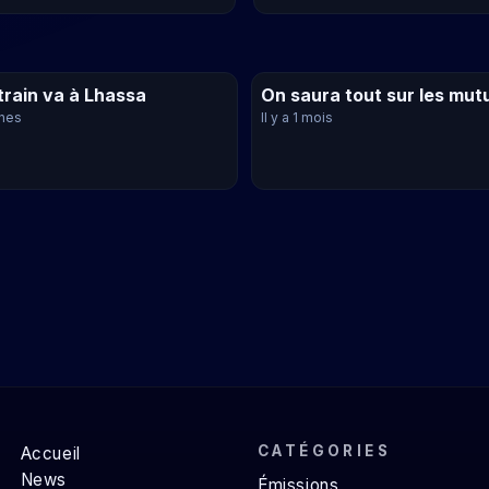
train va à Lhassa
On saura tout sur les mut
ines
Il y a 1 mois
CATÉGORIES
Accueil
News
Émissions