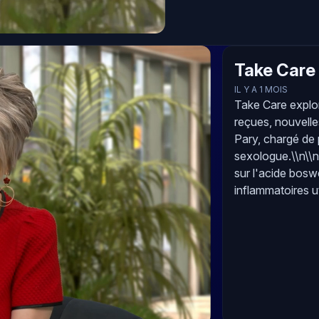
Take Care 
IL Y A 1 MOIS
Take Care explor
reçues, nouvelle
Pary, chargé de 
sexologue.\\n\\
sur l'acide boswe
inflammatoires u