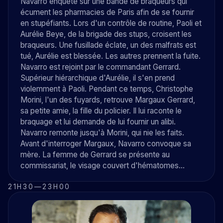
Navarro enquête sur une bande de braqueurs qui
écument les pharmacies de Paris afin de se fournir
en stupéfiants. Lors d'un contrôle de routine, Paoli et
Aurélie Beye, de la brigade des stups, croisent les
braqueurs. Une fusillade éclate, un des malfrats est
tué, Aurélie est blessée. Les autres prennent la fuite.
Navarro est rejoint par le commandant Gerrard.
Supérieur hiérarchique d'Aurélie, il s'en prend
violemment à Paoli. Pendant ce temps, Christophe
Morini, l'un des fuyards, retrouve Margaux Gerrard,
sa petite amie, la fille du policier. Il lui raconte le
braquage et lui demande de lui fournir un alibi.
Navarro remonte jusqu'à Morini, qui nie les faits.
Avant d'interroger Margaux, Navarro convoque sa
mère. La femme de Gerrard se présente au
commissariat, le visage couvert d'hématomes...
21H30
—
23H00