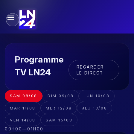
Programme
REGARDER
TV LN24
LE DIRECT
SAM 08/08
DIM 09/08
LUN 10/08
MAR 11/08
MER 12/08
JEU 13/08
VEN 14/08
SAM 15/08
00H00
—
01H00